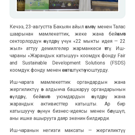
Кечээ, 23-августта Бакыян айыл өкмөтү менен Талас
шаарынан мамлекеттик, жеке жана бейөкмөт
секторлордун өкүлдөрү үчүн «22 мыкты идея — 22
жыл» аттуу демилгелер жарманкеси өттү. Иш-
чараны «Жарандык катышуу» коомдук фонду Fair
and Sustainable Development Solutions (FSDS)
коомдук фонду менен өнөктөштүктө уюштурду.
Иш-чарага мамлекеттик органдардын жана
жергиликтүү өз алдынча башкаруу органдарынын
өкүлдөрү, бейөкмөт уюмдардын өкүлдөрү жана
жарандык активисттер катышты. Ар бир
катышуучу өзүнүн бизнес-идеясы менен бөлүшүп,
аны ишке ашырууга даяр экенин билдирди.
Иш-чаранын негизги максаты — жергиликтүү