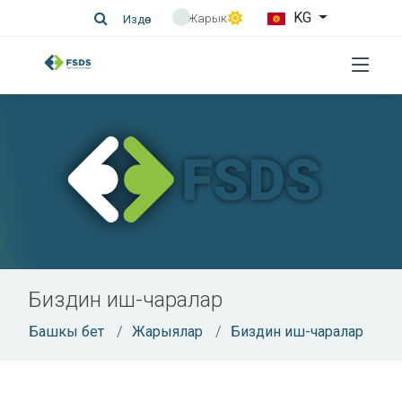
KG
Жарык
Издөө
Биздин иш-чаралар
Башкы бет
Жарыялар
Биздин иш-чаралар