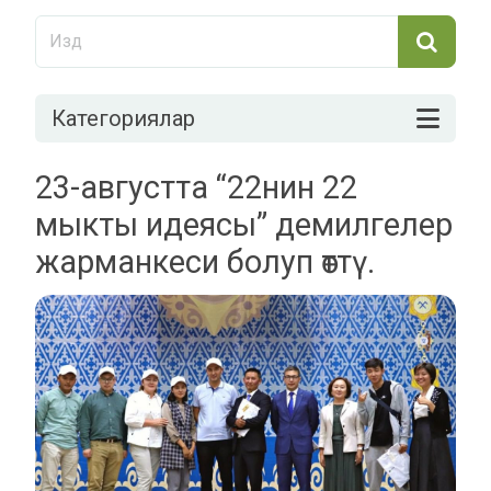
Категориялар
23-августта “22нин 22
мыкты идеясы” демилгелер
жарманкеси болуп өттү.