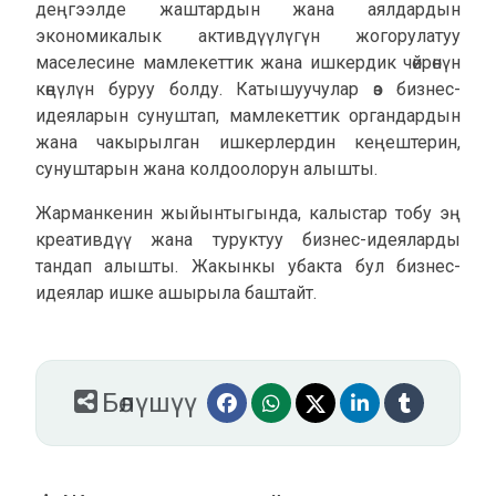
деңгээлде жаштардын жана аялдардын
экономикалык активдүүлүгүн жогорулатуу
маселесине мамлекеттик жана ишкердик чөйрөнүн
көңүлүн буруу болду. Катышуучулар өз бизнес-
идеяларын сунуштап, мамлекеттик органдардын
жана чакырылган ишкерлердин кеңештерин,
сунуштарын жана колдоолорун алышты.
Жарманкенин жыйынтыгында, калыстар тобу эң
креативдүү жана туруктуу бизнес-идеяларды
тандап алышты. Жакынкы убакта бул бизнес-
идеялар ишке ашырыла баштайт.
Бөлүшүү