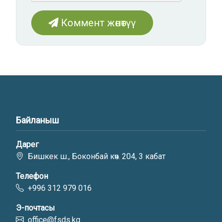
Коммент жөнөтүү
Байланыш
Дарег
Бишкек ш., Боконбай көч. 204, 3 кабат
Телефон
+996 312 979 016
Э-почтасы
office@fsds.kg