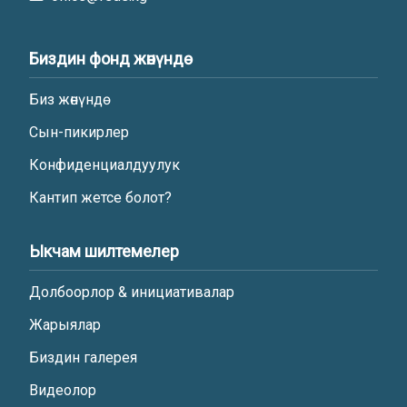
Биздин фонд жөнүндө
Биз жөнүндө
Сын-пикирлер
Конфиденциалдуулук
Кантип жетсе болот?
Ыкчам шилтемелер
Долбоорлор & инициативалар
Жарыялар
Биздин галерея
Видеолор