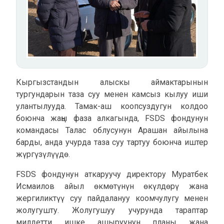
Кыргызстандын алыскы аймактарынын
тургундарын таза суу менен камсыз кылуу иши
улантылууда. Тамак-аш коопсуздугун колдоо
боюнча жаңы фаза алкагында, FSDS фондунун
командасы Талас облусунун Арашан айылына
барды, анда учурда таза суу тартуу боюнча иштер
жүргүзүлүүдө.
FSDS фондунун аткаруучу директору Муратбек
Исмаилов айыл өкмөтүнүн өкүлдөрү жана
жергиликтүү суу пайдалануу коомчулугу менен
жолугушту. Жолугушуу учурунда тараптар
милдетти ишке ашыруунун планы жана