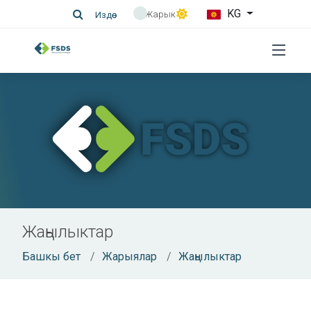
KG
Жарык
Издөө
Жаңылыктар
Башкы бет
Жарыялар
Жаңылыктар