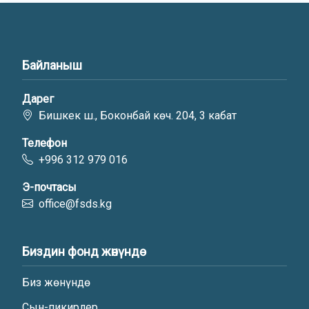
Байланыш
Дарег
Бишкек ш., Боконбай көч. 204, 3 кабат
Телефон
+996 312 979 016
Э-почтасы
office@fsds.kg
Биздин фонд жөнүндө
Биз жөнүндө
Сын-пикирлер