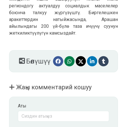
региондогу актуалдуу социалдык маселелер
боюнча талкуу жүргүзүштү. Биргелешкен
аракеттердин натыйжасында, Арашан
айылындагы 200 үй-бүлө таза ичүүчү суунун
жеткиликтүүлүгүн камсыздайт.
Бөлүшүү
Жаңы комментарий кошуу
Аты