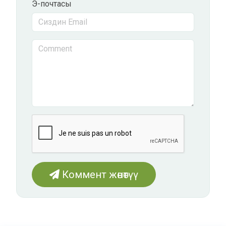
Э-почтасы
Коммент жөнөтүү