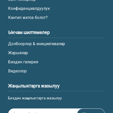
Конфиденциалдуулук
Кантип жетсе болот?
Ыкчам шилтемелер
Долбоорлор & инициативалар
Жарыялар
Биздин галерея
Видеолор
Жаңылыктарга жазылуу
Биздин жаңылыктарга жазылуу