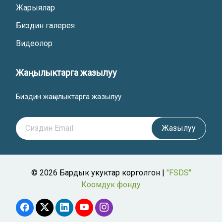
Жарыялар
Биздин галерея
Видеолор
Жаңылыктарга жазылуу
Биздин жаңылыктарга жазылуу
Жазылуу
© 2026 Бардык укуктар корголгон |
"FSDS"
Коомдук фонду