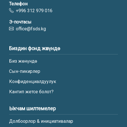
Телефон
+996 312 979 016
Э-почтасы
office@fsds.kg
Биздин фонд жөнүндө
Биз жөнүндө
Сын-пикирлер
Конфиденциалдуулук
Кантип жетсе болот?
Ыкчам шилтемелер
Долбоорлор & инициативалар