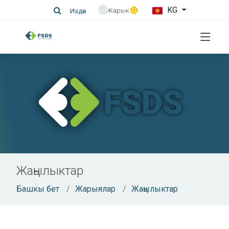
KG
Жарык
Издөө
Жаңылыктар
Башкы бет
Жарыялар
Жаңылыктар