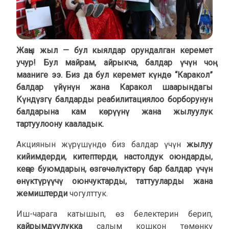
Жаңы жыл — бул кыялдар орундалган керемет
учур! Бул майрам, айрыкча, балдар үчүн чоң
мааниге ээ. Биз да бул керемет күндө “Каракол”
балдар үйүнүн жана Каракол шаарындагы
Күндүзгү балдарды реабилитациялоо борборунун
балдарына кам көрүүнү жана жылуулук
тартуулоону кааладык.
Акциянын жүрүшүндө биз балдар үчүн
жылуу
кийимдерди, китептерди, настолдук оюндарды,
кеңсе буюмдарын, өзгөчөлүктөрү бар балдар үчүн
өнүктүрүүчү оюнчуктарды, таттууларды жана
жемиштерди
чогулттук.
Иш-чарага катышып, өз белектерин берип,
кайрымдуулукка
салым кошкон төмөнкү