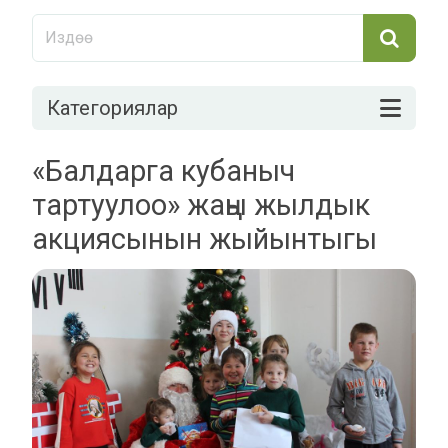
Категориялар
«Балдарга кубаныч
тартуулоо» жаңы жылдык
акциясынын жыйынтыгы