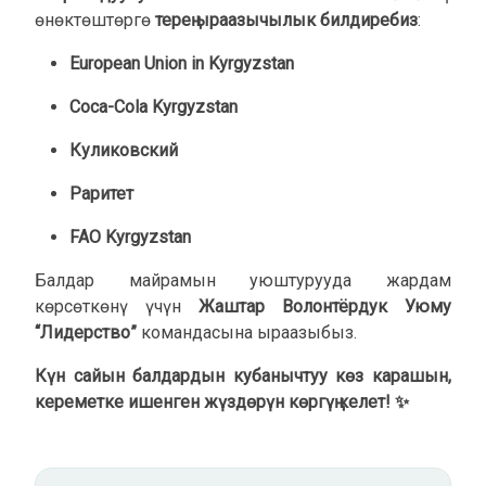
өнөктөштөргө
терең ыраазычылык билдиребиз
:
European Union in Kyrgyzstan
Coca-Cola Kyrgyzstan
Куликовский
Раритет
FAO Kyrgyzstan
Балдар майрамын уюштурууда жардам
көрсөткөнү үчүн
Жаштар Волонтёрдук Уюму
“Лидерство”
командасына ыраазыбыз.
Күн сайын балдардын кубанычтуу көз карашын,
кереметке ишенген жүздөрүн көргүң келет! ✨