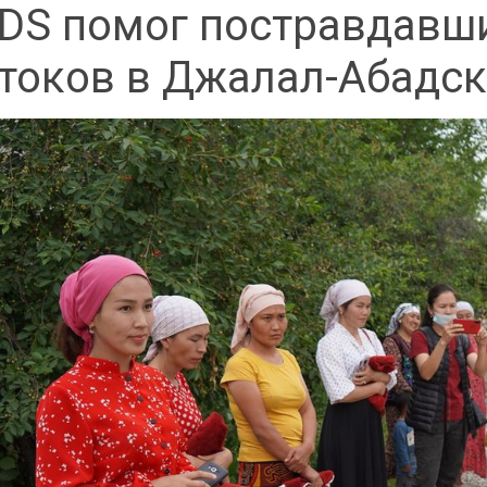
DS помог постравдавш
токов в Джалал-Абадск