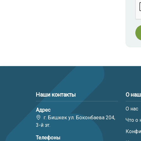
Наши контакты
О на
О нас
Адрес
г. Бишкек ул. Боконбаева 204,
Что о 
3-й эт.
Конфи
Телефоны