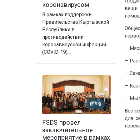
Люди 
коронавирусом
вещи 
В рамках поддержки
помощ
Правительства Кыргызской
Общест
Республики в
перво
противодействии
коронавирусной инфекции
— Мяс
(COVID-19),...
— Рас
— Саха
— Кар
— Мыл
9
Все с
для с
FSDS провел
проект
заключительное
мероприятие в рамках