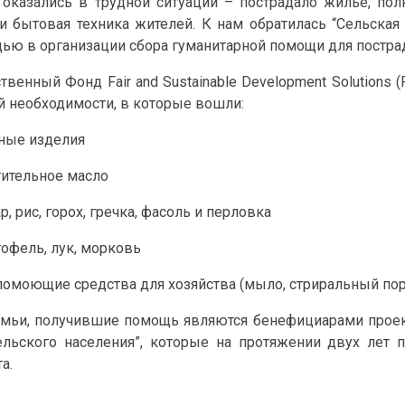
оказались в трудной ситуации – пострадало жилье, по
и бытовая техника жителей. К нам обратилась “Сельская
ью в организации сбора гуманитарной помощи для постра
венный Фонд Fair and Sustainable Development Solutions 
й необходимости, в которые вошли:
ные изделия
тительное масло
р, рис, горох, гречка, фасоль и перловка
тофель, лук, морковь
омоющие средства для хозяйства (мыло, стриральный поро
емьи, получившие помощь являются бенефициарами проек
ельского населения”, которые на протяжении двух лет 
а.