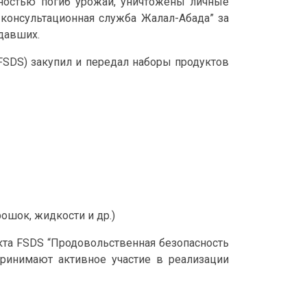
лностью погиб урожай, уничтожены личные
 консультационная служба Жалал-Абада” за
давших.
(FSDS) закупил и передал наборы продуктов
шок, жидкости и др.)
та FSDS “Продовольственная безопасность
принимают активное участие в реализации