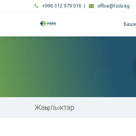
+996 312 979 016
|
office@fsds.kg
Башк
Жаңылыктар