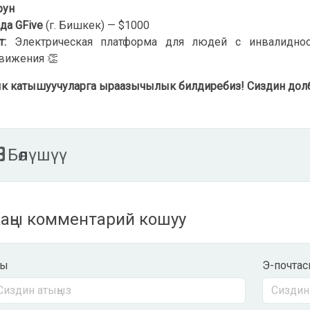
рун
да GFive
(г. Бишкек) — $1000
т:
Электрическая платформа для людей с инвалидност
вижения 👏
к катышуучуларга ыраазычылык билдиребиз! Сиздин долбо
Бөлүшүү
ңы комментарий кошуу
ты
Э-почта