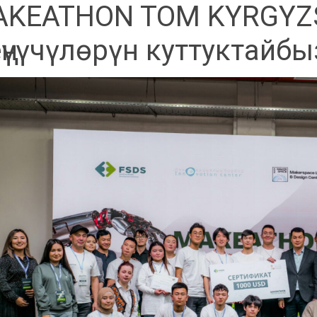
KEATHON TOM KYRGYZS
ңүүчүлөрүн куттуктайбы