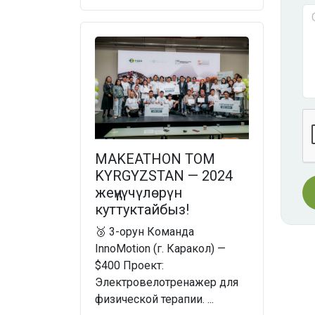
MAKEATHON TOM
KYRGYZSTAN — 2024
жеңүүчүлөрүн
куттуктайбыз!
🥉 3-орун Команда
InnoMotion (г. Каракол) —
$400 Проект:
Электровелотренажер для
физической терапии. ...