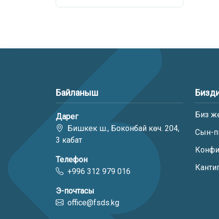
Байланыш
Бизди
Биз ж
Дарег
Бишкек ш., Боконбай көч. 204,
Сын-п
3 кабат
Конфи
Телефон
Канти
+996 312 979 016
Э-почтасы
office@fsds.kg