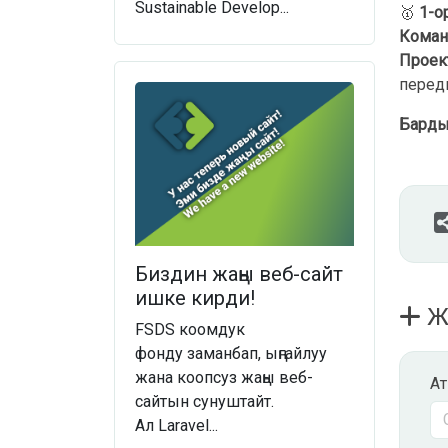
Sustainable Develop...
🥇
1-о
Коман
Проек
перед
Барды
Биздин жаңы веб-сайт
ишке кирди!
Жа
FSDS коомдук
фонду заманбап, ыңгайлуу
жана коопсуз жаңы веб-
А
сайтын сунуштайт.
Ал Laravel...