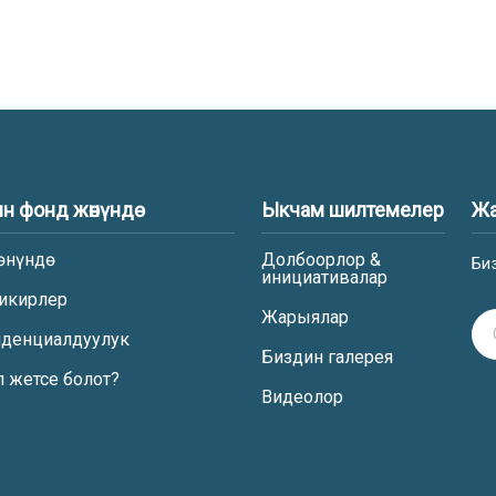
н фонд жөнүндө
Ыкчам шилтемелер
Жа
өнүндө
Долбоорлор &
Би
инициативалар
икирлер
Жарыялар
денциалдуулук
Биздин галерея
п жетсе болот?
Видеолор