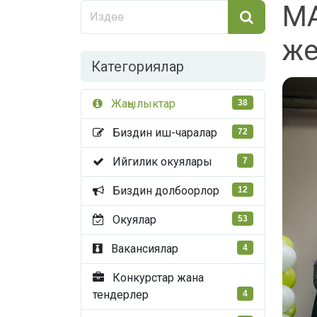
MA
же
Категориялар
Жаңылыктар
38
Биздин иш-чаралар
72
Ийгилик окуялары
7
Биздин долбоорлор
12
Окуялар
53
Вакансиялар
4
Конкурстар жана
тендерлер
4