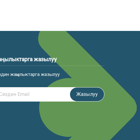
ңылыктарга жазылуу
здин жаңылыктарга жазылуу
Жазылуу