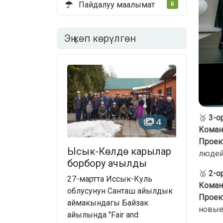
Пайдалуу маалымат
6
Эң көп көрүлгөн
🥉
3-о
4
Коман
Проек
Ысык-Көлдө карылар
людей
борбору ачылды
🥈
2-о
27-мартта Иссык-Куль
Коман
облусунун Санташ айылдык
Проек
аймакындагы Байзак
новые
айылында "Fair and