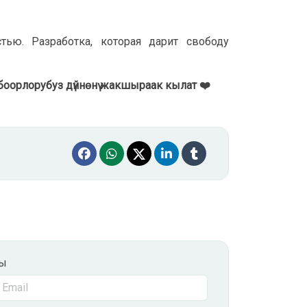
ью. Разработка, которая дарит свободу
орлорубуз дүйнөнү жакшыраак кылат ❤️
сы