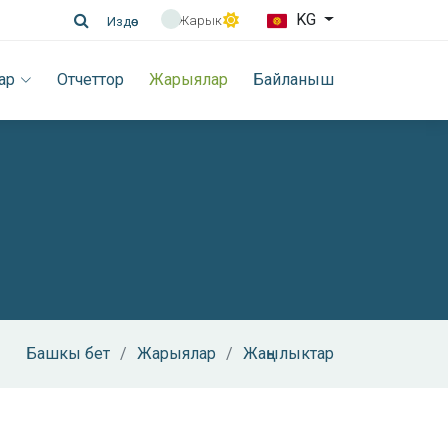
KG
Жарык
Издөө
ар
Отчеттор
Жарыялар
Байланыш
Башкы бет
Жарыялар
Жаңылыктар