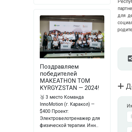
Респу
партн
для д
социа
родите
Поздравляем
победителей
MAKEATHON TOM
Д
KYRGYZSTAN — 2024!
🥉 3 место Команда
InnoMotion (г. Каракол) —
И
$400 Проект:
Электровелотренажер для
физической терапии. Инн...