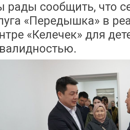
 рады сообщить, что с
луга «Передышка» в р
нтре «Келечек» для дет
валидностью.