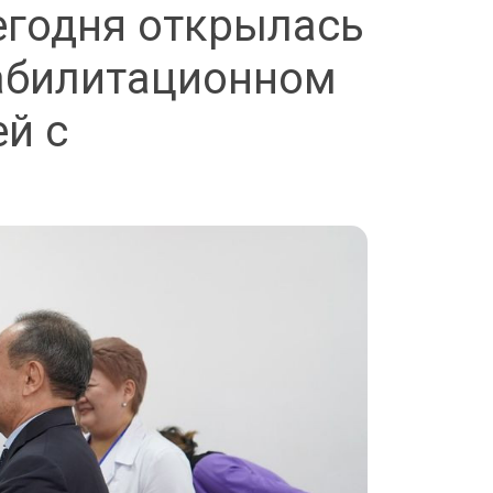
егодня открылась
еабилитационном
ей с