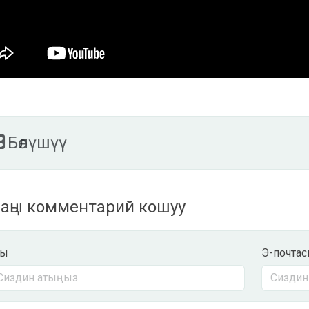
Бөлүшүү
ңы комментарий кошуу
ты
Э-почта