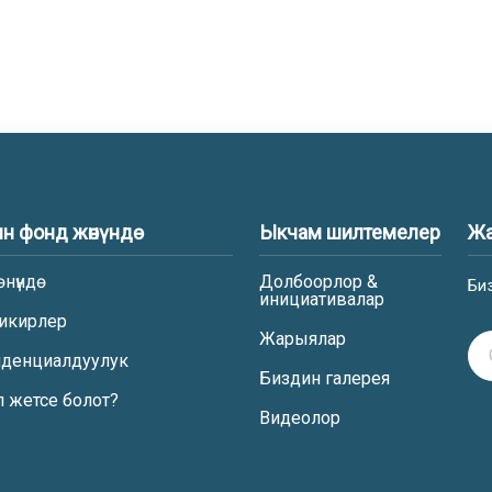
н фонд жөнүндө
Ыкчам шилтемелер
Жа
өнүндө
Долбоорлор &
Би
инициативалар
икирлер
Жарыялар
денциалдуулук
Биздин галерея
п жетсе болот?
Видеолор