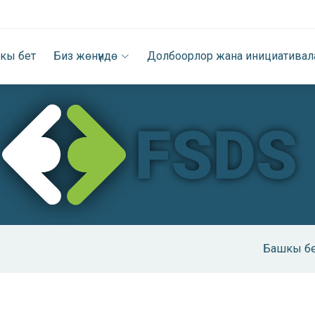
кы бет
Биз жөнүндө
Долбоорлор жана инициативал
Башкы б