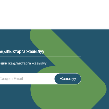
ңылыктарга жазылуу
здин жаңылыктарга жазылуу
Жазылуу