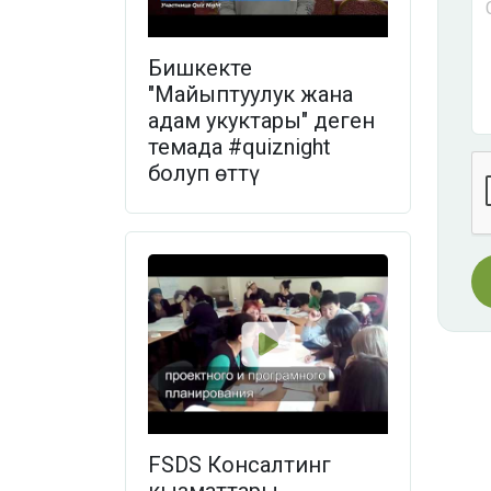
Бишкекте
"Майыптуулук жана
адам укуктары" деген
темада #quiznight
болуп өттү
FSDS Консалтинг