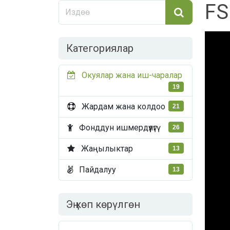
FS
Категориялар
Окуялар жана иш-чаралар
19
Жардам жана колдоо
21
Фонддун ишмердүүлүгү
26
Жаңылыктар
13
Пайдалуу
13
Эң көп көрүлгөн