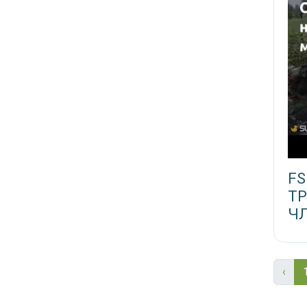
F
Т
ЧЛ
‹