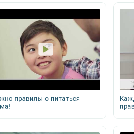
жно правильно питаться
Каж
ма!
прав