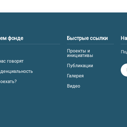
шем фонде
Быстрые ссылки
На
Проекты и
По
инициативы
нас говорят
Публикации
денциальность
Галерея
роехать?
Видео