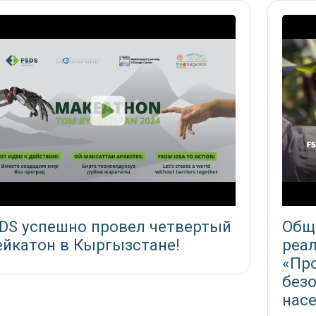
DS успешно провел четвертый
Общ
йкатон в Кыргызстане!
реал
«Пр
безо
нас