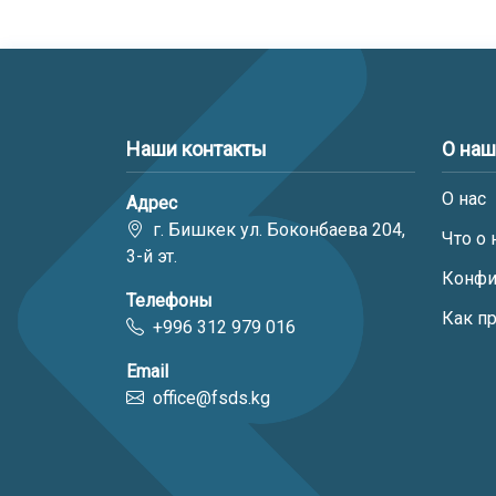
Наши контакты
О на
О нас
Адрес
г. Бишкек ул. Боконбаева 204,
Что о 
3-й эт.
Конфи
Телефоны
Как п
+996 312 979 016
Email
office@fsds.kg