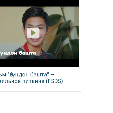
м "Өзүңдөн башта" –
ильное питание (FSDS)